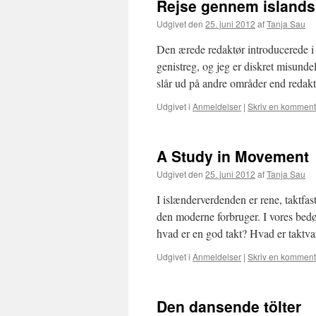
Rejse gennem islands 
Udgivet den
25. juni 2012
af
Tanja Sau
Den ærede redaktør introducerede i s
genistreg, og jeg er diskret misundel
slår ud på andre områder end redak
Udgivet i
Anmeldelser
|
Skriv en komment
A Study in Movement
Udgivet den
25. juni 2012
af
Tanja Sau
I islænderverdenden er rene, taktfas
den moderne forbruger. I vores bedø
hvad er en god takt? Hvad er taktv
Udgivet i
Anmeldelser
|
Skriv en komment
Den dansende tölter