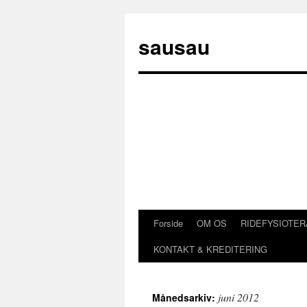
sausau
Forside
OM OS
RIDEFYSIOTER
Hop
KONTAKT & KREDITERING
til
indhold
juni 2012
Månedsarkiv: