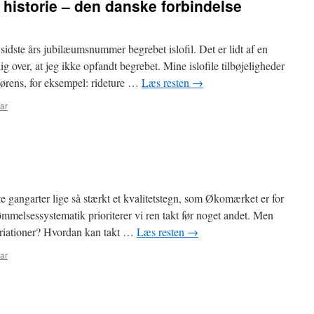
historie – den danske forbindelse
idste års jubilæumsnummer begrebet islofil. Det er lidt af en
ig over, at jeg ikke opfandt begrebet. Mine islofile tilbøjeligheder
tørens, for eksempel: rideture …
Læs resten
→
ar
te gangarter lige så stærkt et kvalitetstegn, som Økomærket er for
mmelsessystematik prioriterer vi ren takt før noget andet. Men
ariationer? Hvordan kan takt …
Læs resten
→
ar