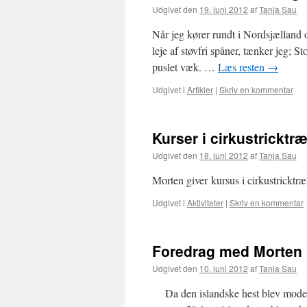
Udgivet den
19. juni 2012
af
Tanja Sau
Når jeg kører rundt i Nordsjælland o
leje af støvfri spåner, tænker jeg; St
puslet væk. …
Læs resten
→
Udgivet i
Artikler
|
Skriv en kommentar
Kurser i cirkustricktr
Udgivet den
18. juni 2012
af
Tanja Sau
Morten giver kursus i cirkustricktr
Udgivet i
Aktiviteter
|
Skriv en kommentar
Foredrag med Morten
Udgivet den
10. juni 2012
af
Tanja Sau
Da den islandske hest blev modern