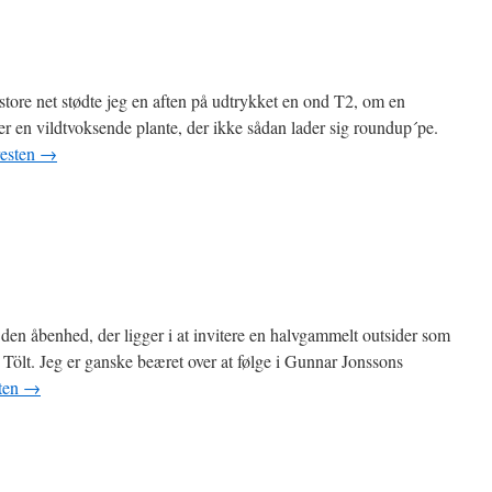
store net stødte jeg en aften på udtrykket en ond T2, om en
er en vildtvoksende plante, der ikke sådan lader sig roundup´pe.
esten
→
 den åbenhed, der ligger i at invitere en halvgammelt outsider som
 Tölt. Jeg er ganske beæret over at følge i Gunnar Jonssons
ten
→