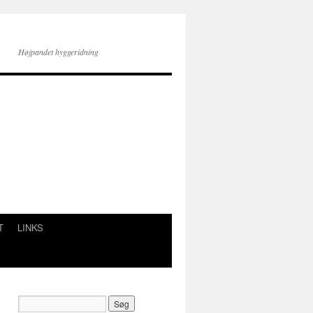
Højpandet hyggeridning
T
LINKS