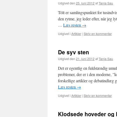
Udgivet den
25. juni 2012
af
Tanja Sau
Tölt er samlingspunktet for tusindvis 
den rytme, jeg leder efter, når jeg lyt
…
Læs resten
→
Udgivet i
Artikler
|
Skriv en kommentar
De syv sten
Udgivet den
21. juni 2012
af
Tanja Sau
Det er egentlig en fuldstændig umul
problemer, der er i den moderne, ”k
forskellige artikler og debatindlæ
Læs resten
→
Udgivet i
Artikler
|
Skriv en kommentar
Klodsede hoveder og 