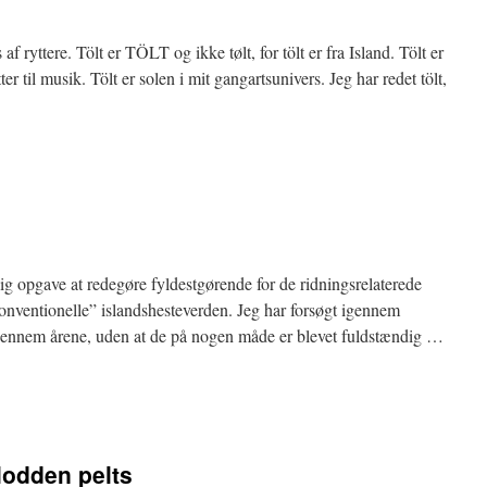
af ryttere. Tölt er TÖLT og ikke tølt, for tölt er fra Island. Tölt er
ter til musik. Tölt er solen i mit gangartsunivers. Jeg har redet tölt,
ig opgave at redegøre fyldestgørende for de ridningsrelaterede
onventionelle” islandshesteverden. Jeg har forsøgt igennem
g gennem årene, uden at de på nogen måde er blevet fuldstændig …
lodden pelts