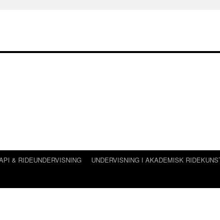
API & RIDEUNDERVISNING
UNDERVISNING I AKADEMISK RIDEKUNS