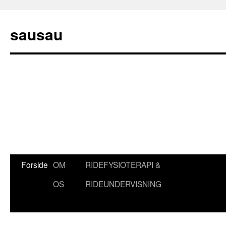
sausau
Hop
Forside
OM
RIDEFYSIOTERAPI &
til
OS
RIDEUNDERVISNING
indhold