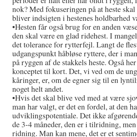
perioder er halt eller har ondt i ryggen, 
nok? Med fokuseringen på at heste skal 
bliver indsigten i hestenes holdbarhed v
•Hesten får også brug for en anden væse
den skal være en glad ridehest. I mangel
det tolerance for rytterfejl. Langt de fle
udgangspunkt håbløse ryttere, der i man
på ryggen af de stakkels heste. Også he
konceptet til kort. Det, vi ved om de unge
kåringer, er, om de egner sig til en lynti
noget helt andet.
•Hvis det skal blive ved med at være sjov
man har valgt, er det en fordel, at den ha
udviklingspotentiale. Det ikke afgørend
de 3-4 måneder, den er i tilridning, men 
ridning. Man kan mene, det er et senti