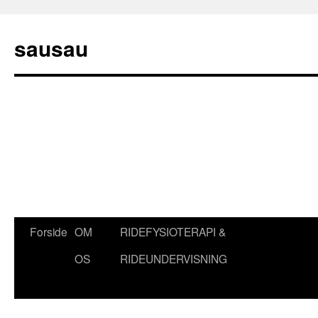
sausau
Hop
Forside
OM
RIDEFYSIOTERAPI &
til
OS
RIDEUNDERVISNING
indhold