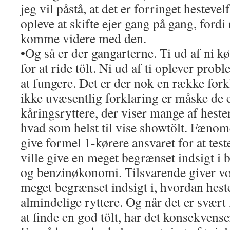
jeg vil påstå, at det er forringet hestevel
opleve at skifte ejer gang på gang, fordi
komme videre med den.
•Og så er der gangarterne. Ti ud af ni k
for at ride tölt. Ni ud af ti oplever probl
at fungere. Det er der nok en række for
ikke uvæsentlig forklaring er måske de 
kåringsryttere, der viser mange af heste
hvad som helst til vise showtölt. Fænomen
give formel 1-kørere ansvaret for at test
ville give en meget begrænset indsigt i
og benzinøkonomi. Tilsvarende giver v
meget begrænset indsigt i, hvordan heste
almindelige ryttere. Og når det er svært 
at finde en god tölt, har det konsekvense