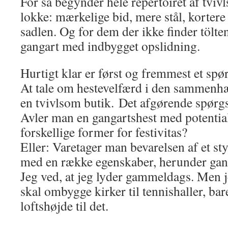
For så begynder hele repertoiret af tvi
lokke: mærkelige bid, mere stål, kortere 
sadlen. Og for dem der ikke finder tölte
gangart med indbygget opslidning.
Hurtigt klar er først og fremmest et s
At tale om hestevelfærd i den sammenhæ
en tvivlsom butik. Det afgørende spørgsm
Avler man en gangartshest med potentiale
forskellige former for festivitas?
Eller: Varetager man bevarelsen af et st
med en række egenskaber, herunder gan
Jeg ved, at jeg lyder gammeldags. Men 
skal ombygge kirker til tennishaller, bar
loftshøjde til det.