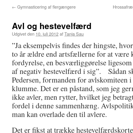
←
Gymnasticering af flergængere
Hrossafræð
Avl og hestevelfærd
Udgivet den
10. juli 2012
af
Tanja Sau
”Ja eksempelvis findes der hingste, hvor
to år ældre end artsfællerne for at være 
fordyrelse, en besværliggørelse ligesom
af negativ hestevelfærd i sig”. Sådan s
Pedersen, formanden for avlskomiteen i
klumme. Det er en påstand, som jeg gern
ikke avler, men rytter, hvilket jeg betra
fordel i denne sammenhæng. Avlspolitik er
man kan overlade den til avlere.
Det er fikst at trække hestevelfærdskorte