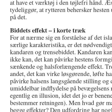
at have et værktøj i den tøjlefri hånd. Æs
tydeliggør, at rytteren behersker hesten
på det.
Biddets effekt – i korte træk
For at nærme sig en forståelse af det is
særlige karakteristika, er det nødvendigt
kandaren og trensebiddet. Kandaren kan
ikke kan, det kan påvirke hestens formg
sænkende og halsforlængende effekt. Tr
andet, det kan virke løsgørende, løfte h
påvirke halsens langsgående stilling og 
umiddelbar indflydelse på bevægelsens r
egentlig en illusion, idet det jo er benen
bestemmer retningen). Men hvad gør m
begge effekter? Den udfordring har nogl