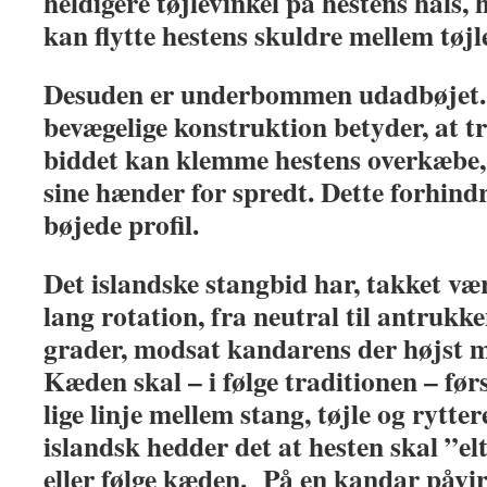
heldigere tøjlevinkel på hestens hals,
kan flytte hestens skuldre mellem tøjl
Desuden er underbommen udadbøjet.
bevægelige konstruktion betyder, at t
biddet kan klemme hestens overkæbe, 
sine hænder for spredt. Dette forhin
bøjede profil.
Det islandske stangbid har, takket væ
lang rotation, fra neutral til antrukk
grader, modsat kandarens der højst m
Kæden skal – i følge traditionen – førs
lige linje mellem stang, tøjle og rytt
islandsk hedder det at hesten skal ”e
eller følge kæden. På en kandar påvi