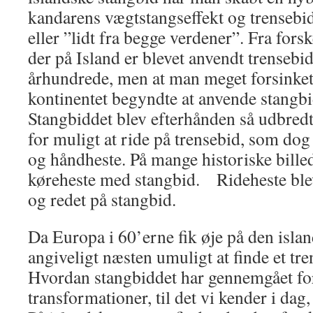
kandarens vægtstangseffekt og trensebidd
eller ”lidt fra begge verdener”. Fra fors
der på Island er blevet anvendt trensebid 
århundrede, men at man meget forsinket 
kontinentet begyndte at anvende stangbi
Stangbiddet blev efterhånden så udbredt
for muligt at ride på trensebid, som dog 
og håndheste. På mange historiske bille
køreheste med stangbid. Rideheste blev
og redet på stangbid.
Da Europa i 60’erne fik øje på den islan
angiveligt næsten umuligt at finde et tre
Hvordan stangbiddet har gennemgået for
transformationer, til det vi kender i dag