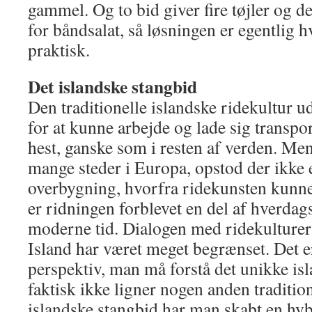
gammel. Og to bid giver fire tøjler og d
for båndsalat, så løsningen er egentlig h
praktisk.
Det islandske stangbid
Den traditionelle islandske ridekultur u
for at kunne arbejde og lade sig transpo
hest, ganske som i resten af verden. Me
mange steder i Europa, opstod der ikke
overbygning, hvorfra ridekunsten kunn
er ridningen forblevet en del af hverdagsl
moderne tid. Dialogen med ridekulturer
Island har været meget begrænset. Det er
perspektiv, man må forstå det unikke is
faktisk ikke ligner nogen anden traditi
islandske stangbid har man skabt en hy