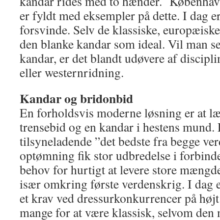
kandar rides med to hænder. Københav
er fyldt med eksempler på dette. I dag er
forsvinde. Selv de klassiske, europæiske
den blanke kandar som ideal. Vil man se
kandar, er det blandt udøvere af discip
eller westernridning.
Kandar og bridonbid
En forholdsvis moderne løsning er at læ
trensebid og en kandar i hestens mund
tilsyneladende ”det bedste fra begge ve
optømning fik stor udbredelse i forbind
behov for hurtigt at levere store mængder
især omkring første verdenskrig. I dag 
et krav ved dressurkonkurrencer på højt
mange for at være klassisk, selvom den