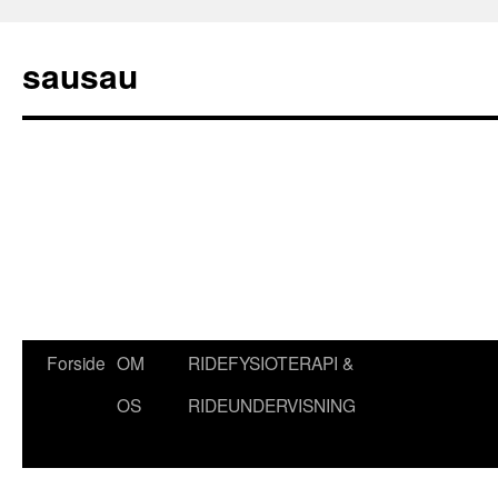
sausau
Hop
Forside
OM
RIDEFYSIOTERAPI &
til
OS
RIDEUNDERVISNING
indhold