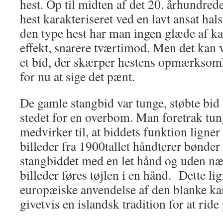
hest. Op til midten af det 20. århundred
hest karakteriseret ved en lavt ansat hals
den type hest har man ingen glæde af 
effekt, snarere tværtimod. Men det kan 
et bid, der skærper hestens opmærksomh
for nu at sige det pænt.
De gamle stangbid var tunge, støbte bid
stedet for en overbom. Man foretrak tung
medvirker til, at biddets funktion ligne
billeder fra 1900tallet håndterer bønd
stangbiddet med en let hånd og uden 
billeder føres tøjlen i en hånd. Dette l
europæiske anvendelse af den blanke kan
givetvis en islandsk tradition for at ride