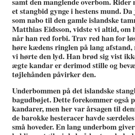
samt den manglende overbom. Rider ma
et stangbid gynge i hestens mund. Da 
som nabo til den gamle islandske t
Matthias Eiđsson, vidste vi altid, om h
når han red forbi. Trav red han for lø
høre kædens ringlen på lang afstand, 
vi hørte den lyd. Han brød sig vist ikk
ægte kandar er derimod stille og bevæ
tøjlehånden påvirker den.
Underbommen på det islandske stangbi
bagudbøjet. Dette forekommer også på
kandarer, men her var årsagen til den
de barokke hesteracer havde særdeles 
små hoveder. En lang underbom giver i