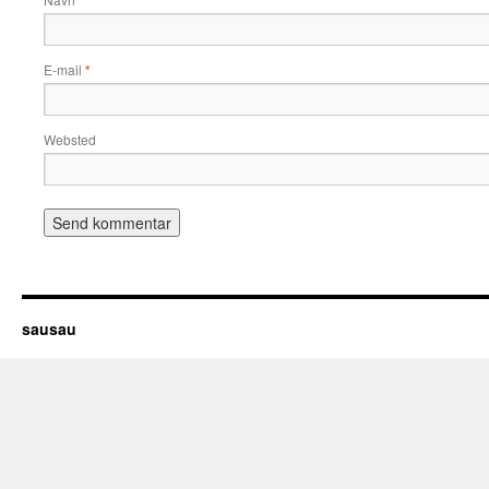
*
E-mail
*
Websted
sausau