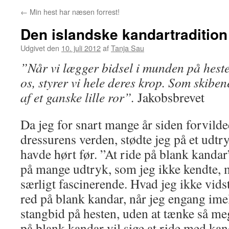
←
Min hest har næsen forrest!
Den islandske kandartradition
Udgivet den
10. juli 2012
af
Tanja Sau
”Når vi lægger bidsel i munden på hesten
os, styrer vi hele deres krop. Som skibene
af et ganske lille ror”.
Jakobsbrevet
Da jeg for snart mange år siden forvilde
dressurens verden, stødte jeg på et udtr
havde hørt før. ”At ride på blank kandar
på mange udtryk, som jeg ikke kendte, m
særligt fascinerende. Hvad jeg ikke vidste
red på blank kandar, når jeg engang ime
stangbid på hesten, uden at tænke så meg
på blank kandar vil sige at ride med kand